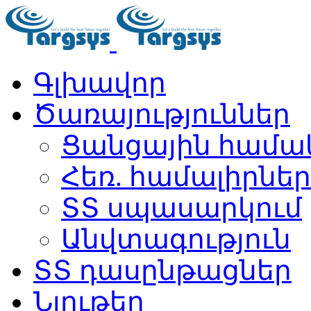
Գլխավոր
Ծառայություններ
Ցանցային համա
Հեռ. համալիրներ
ՏՏ սպասարկում
Անվտագություն
ՏՏ դասընթացներ
Նյութեր