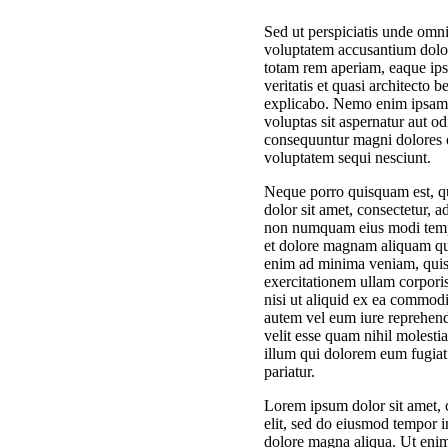
Sed ut perspiciatis unde omnis
voluptatem accusantium dol
totam rem aperiam, eaque ips
veritatis et quasi architecto b
explicabo. Nemo enim ipsam
voluptas sit aspernatur aut odi
consequuntur magni dolores e
voluptatem sequi nesciunt.
Neque porro quisquam est, q
dolor sit amet, consectetur, ad
non numquam eius modi tempo
et dolore magnam aliquam qu
enim ad minima veniam, qui
exercitationem ullam corporis
nisi ut aliquid ex ea commod
autem vel eum iure reprehende
velit esse quam nihil molesti
illum qui dolorem eum fugiat
pariatur.
Lorem ipsum dolor sit amet, 
elit, sed do eiusmod tempor i
dolore magna aliqua. Ut eni